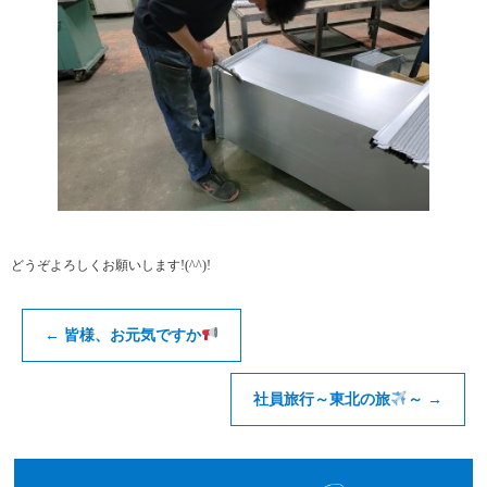
どうぞよろしくお願いします!(^^)!
←
皆様、お元気ですか
社員旅行～東北の旅
～
→