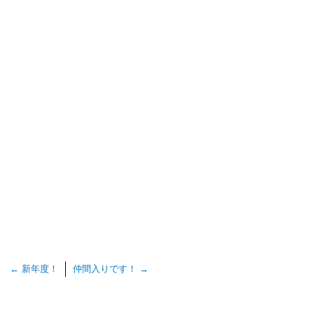
←
新年度！
仲間入りです！
→