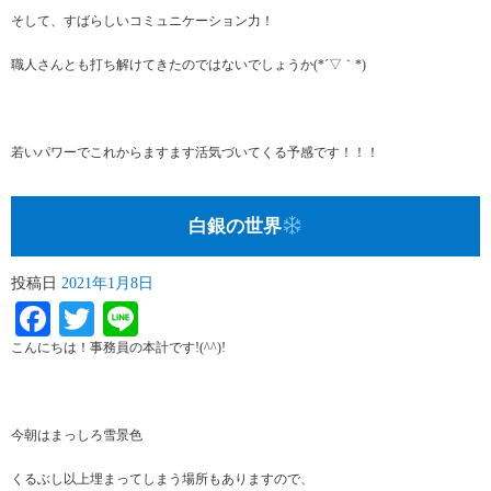
そして、すばらしいコミュニケーション力！
職人さんとも打ち解けてきたのではないでしょうか(*´▽｀*)
若いパワーでこれからますます活気づいてくる予感です！！！
白銀の世界
投稿日
2021年1月8日
Facebook
Twitter
Line
こんにちは！事務員の本計です!(^^)!
今朝はまっしろ雪景色
くるぶし以上埋まってしまう場所もありますので、