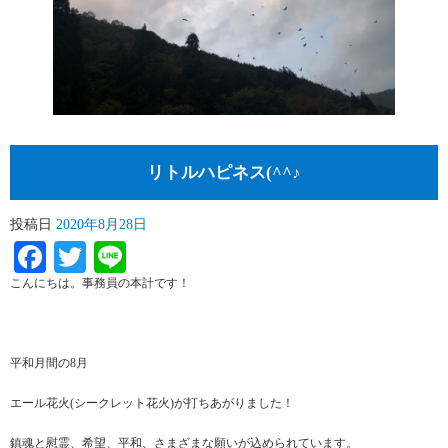
リトルハピネス(^^♪
投稿日
2020年8月28日
Facebook
Twitter
Line
こんにちは。事務員の本計です！
平和月間の8月
エール花火(シークレット花火)が打ちあがりました！
鎮魂と慰霊、希望、平和、さまざまな願いが込められています。