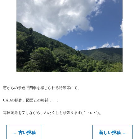
窓からの景色で四季を感じられる特等席にて、
CADの操作、図面との格闘．．．
毎日刺激を受けながら、わたくしも頑張ります(｀・ω・´)g
←
古い投稿
新しい投稿
→