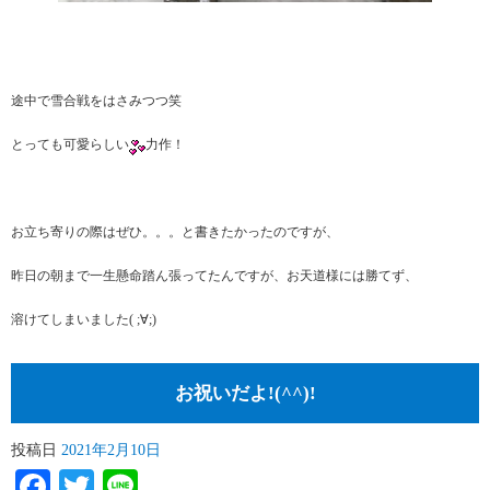
途中で雪合戦をはさみつつ笑
とっても可愛らしい
力作！
お立ち寄りの際はぜひ。。。と書きたかったのですが、
昨日の朝まで一生懸命踏ん張ってたんですが、お天道様には勝てず、
溶けてしまいました( ;∀;)
お祝いだよ!(^^)!
投稿日
2021年2月10日
Facebook
Twitter
Line