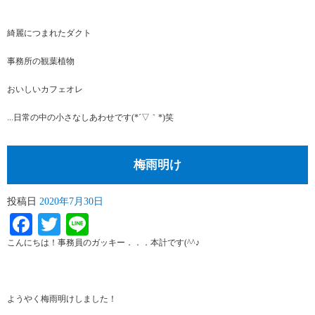
綺麗につまれたダクト
事務所の観葉植物
おいしいカフェオレ
...日常の中の小さなしあわせです(*´▽｀*)笑
梅雨明け
投稿日
2020年7月30日
Facebook
Twitter
Line
こんにちは！事務員のガッキー．．．本計です(^^♪
ようやく梅雨明けしました！