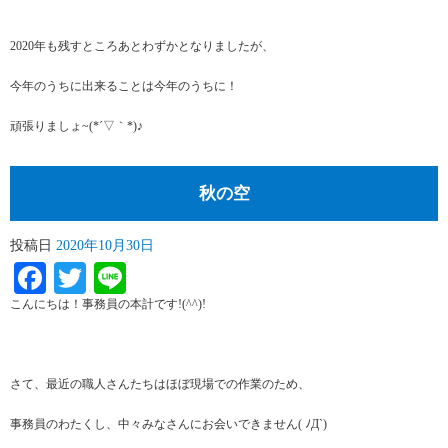
2020年も残すところあとわずかとなりましたが、
今年のうちに出来ることは今年のうちに！
頑張りましょ~(*´▽｀*)♪
秋の空
投稿日
2020年10月30日
Facebook
Twitter
Line
こんにちは！事務員の本計です!(^^)!
さて、最近の職人さんたちはほぼ現場での作業のため、
事務員のわたくし、中々みなさんにお会いできません( ﾉД`)